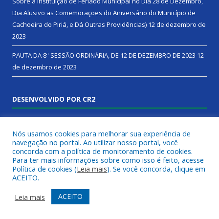
Sobre a Instituição de Feriado Municipal no Dia 28 de Dezembro,
Dia Alusivo as Comemorações do Aniversário do Município de
Cachoeira do Piriá, e Dá Outras Providências)
12 de dezembro de
2023
PAUTA DA 8ª SESSÃO ORDINÁRIA, DE 12 DE DEZEMBRO DE 2023
12
de dezembro de 2023
DESENVOLVIDO POR CR2
Nós usamos cookies para melhorar sua experiência de
navegação no portal. Ao utilizar nosso portal, você
concorda com a política de monitoramento de cookies.
Para ter mais informações sobre como isso é feito, acesse
Política de cookies (
Leia mais
). Se você concorda, clique em
ACEITO.
Muito mais que
criar site
ou
sistema para prefeituras
!
ACEITO
Leia mais
Realizamos uma
assessoria
completa, onde garantimos em
contrato que todas as exigências das
leis de transparência