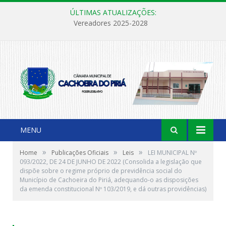
ÚLTIMAS ATUALIZAÇÕES:
Vereadores 2025-2028
MENU
»
»
»
Home
Publicações Oficiais
Leis
LEI MUNICIPAL Nº
093/2022, DE 24 DE JUNHO DE 2022 (Consolida a legislação que
dispõe sobre o regime próprio de previdência social do
Município de Cachoeira do Piriá, adequando-o as disposições
da emenda constitucional Nº 103/2019, e dá outras providências)