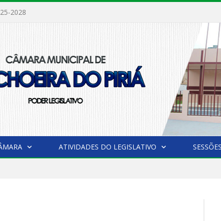
LEI MUNICIPAL Nº 105/2023, DE 12 DE DEZEMBRO DE 2023 (Dispõe Sobre a Instituição de Feriado Municipal no Dia 28 de Dezembro, Dia Alusivo as Comemorações do Aniversário do Município de Cachoeira do Piriá, e Dá Outras Providências)
CÂMARA
ATIVIDADES DO LEGISLATIVO
SESSÕE