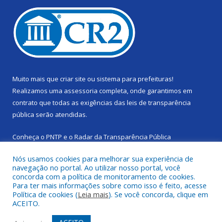
Muito mais que
criar site
ou
sistema para prefeituras
!
Realizamos uma
assessoria
completa, onde garantimos em
contrato que todas as exigências das
leis de transparência
pública
serão atendidas.
Conheça o
PNTP
e o
Radar da Transparência Pública
Nós usamos cookies para melhorar sua experiência de
navegação no portal. Ao utilizar nosso portal, você
concorda com a política de monitoramento de cookies.
Para ter mais informações sobre como isso é feito, acesse
Todos os direitos reservados a Câmara Municipal de Cachoeira
Política de cookies (
Leia mais
). Se você concorda, clique em
do Piriá.
ACEITO.
Mapa do Site
Acessar Área Administrativa