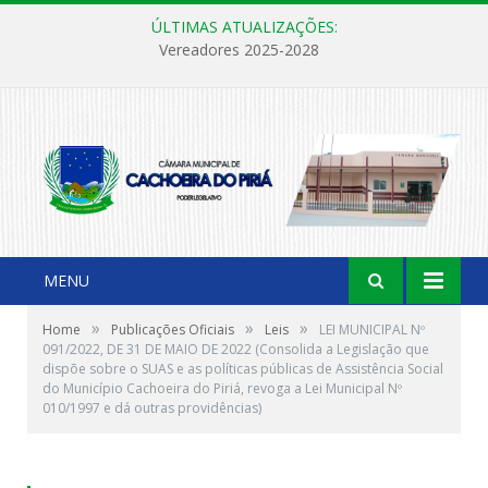
ÚLTIMAS ATUALIZAÇÕES:
Vereadores 2025-2028
MENU
»
»
»
Home
Publicações Oficiais
Leis
LEI MUNICIPAL Nº
091/2022, DE 31 DE MAIO DE 2022 (Consolida a Legislação que
dispõe sobre o SUAS e as políticas públicas de Assistência Social
do Município Cachoeira do Piriá, revoga a Lei Municipal Nº
010/1997 e dá outras providências)