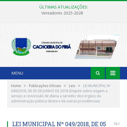
ÚLTIMAS ATUALIZAÇÕES:
Vereadores 2025-2028
MENU
»
»
»
Home
Publicações Oficiais
Leis
LEI MUNICIPAL Nº
049/2018, DE 05 DE JUNHO DE 2018 (Dispõe sobre viagem a
serviço e concessão de diária a servidor dos órgãos da
administração pública direta e dá outras providências)
LEI MUNICIPAL Nº 049/2018, DE 05
0