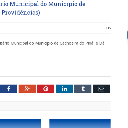
ário Municipal do Município de
s Providências)
LEIS
tário Municipal do Município de Cachoeira do Piriá, e Dá
tter
Facebook
Google+
Pinterest
LinkedIn
Tumblr
Email