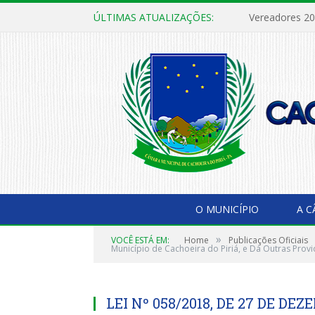
ÚLTIMAS ATUALIZAÇÕES:
Vereadores 2
O MUNICÍPIO
A 
»
VOCÊ ESTÁ EM:
Home
Publicações Oficiais
Município de Cachoeira do Piriá, e Dá Outras Provi
LEI Nº 058/2018, DE 27 DE DEZ