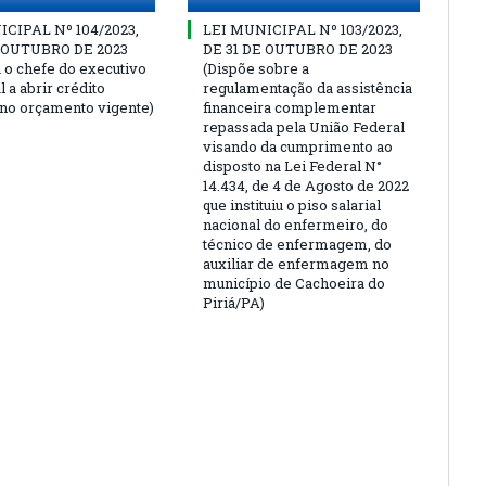
CIPAL Nº 104/2023,
LEI MUNICIPAL Nº 103/2023,
E OUTUBRO DE 2023
DE 31 DE OUTUBRO DE 2023
a o chefe do executivo
(Dispõe sobre a
 a abrir crédito
regulamentação da assistência
 no orçamento vigente)
financeira complementar
repassada pela União Federal
visando da cumprimento ao
disposto na Lei Federal N°
14.434, de 4 de Agosto de 2022
que instituiu o piso salarial
nacional do enfermeiro, do
técnico de enfermagem, do
auxiliar de enfermagem no
município de Cachoeira do
Piriá/PA)