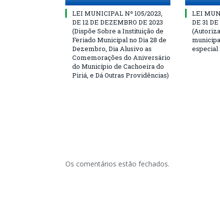
LEI MUNICIPAL Nº 105/2023,
LEI MUNI
DE 12 DE DEZEMBRO DE 2023
DE 31 D
(Dispõe Sobre a Instituição de
(Autoriz
Feriado Municipal no Dia 28 de
municipal
Dezembro, Dia Alusivo as
especial
Comemorações do Aniversário
do Município de Cachoeira do
Piriá, e Dá Outras Providências)
Os comentários estão fechados.