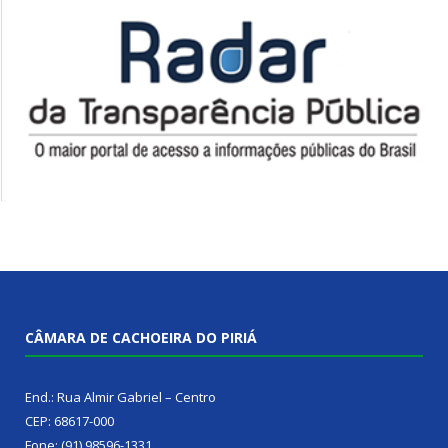
CÂMARA DE CACHOEIRA DO PIRIÁ
End.: Rua Almir Gabriel – Centro
CEP: 68617-000
Fone: (91) 98596-1331