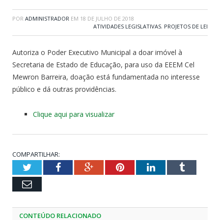
POR
ADMINISTRADOR
EM
18 DE JULHO DE 2018
ATIVIDADES LEGISLATIVAS
,
PROJETOS DE LEI
Autoriza o Poder Executivo Municipal a doar imóvel à
Secretaria de Estado de Educação, para uso da EEEM Cel
Mewron Barreira, doação está fundamentada no interesse
público e dá outras providências.
Clique aqui para visualizar
COMPARTILHAR:
Twitter
Facebook
Google+
Pinterest
LinkedIn
Tumblr
Email
CONTEÚDO RELACIONADO