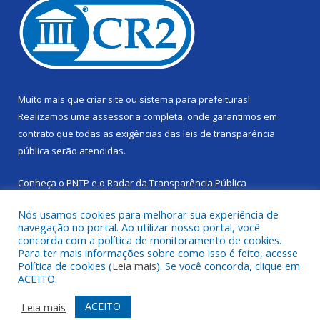
Muito mais que
criar site
ou
sistema para prefeituras
!
Realizamos uma
assessoria
completa, onde garantimos em
contrato que todas as exigências das
leis de transparência
pública
serão atendidas.
Conheça o
PNTP
e o
Radar da Transparência Pública
Nós usamos cookies para melhorar sua experiência de
navegação no portal. Ao utilizar nosso portal, você
concorda com a política de monitoramento de cookies.
Para ter mais informações sobre como isso é feito, acesse
Todos os direitos reservados a Câmara Municipal de Cachoeira
Política de cookies (
Leia mais
). Se você concorda, clique em
do Piriá.
ACEITO.
Mapa do Site
Acessar Área Administrativa
ACEITO
Leia mais
Acessar Webmail