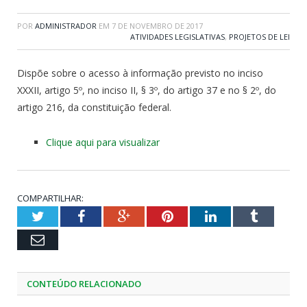
POR
ADMINISTRADOR
EM
7 DE NOVEMBRO DE 2017
ATIVIDADES LEGISLATIVAS
,
PROJETOS DE LEI
Dispõe sobre o acesso à informação previsto no inciso
XXXII, artigo 5º, no inciso II, § 3º, do artigo 37 e no § 2º, do
artigo 216, da constituição federal.
Clique aqui para visualizar
COMPARTILHAR:
Twitter
Facebook
Google+
Pinterest
LinkedIn
Tumblr
Email
CONTEÚDO RELACIONADO