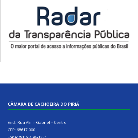
CÂMARA DE CACHOEIRA DO PIRIÁ
End.: Rua Almir Gabriel – Centro
CEP: 68617-000
Fone: (91) 98596-1331