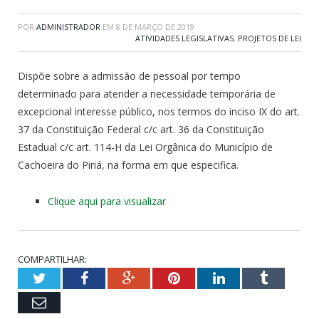
POR
ADMINISTRADOR
EM
8 DE MARÇO DE 2019
ATIVIDADES LEGISLATIVAS
,
PROJETOS DE LEI
Dispõe sobre a admissão de pessoal por tempo
determinado para atender a necessidade temporária de
excepcional interesse público, nos termos do inciso IX do art.
37 da Constituição Federal c/c art. 36 da Constituição
Estadual c/c art. 114-H da Lei Orgânica do Município de
Cachoeira do Piriá, na forma em que especifica.
Clique aqui para visualizar
COMPARTILHAR:
Twitter
Facebook
Google+
Pinterest
LinkedIn
Tumblr
Email