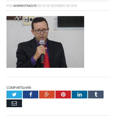
POR
ADMINISTRADOR
EM
10 DE SETEMBRO DE 2018
COMPARTILHAR:
Twitter
Facebook
Google+
Pinterest
LinkedIn
Tumblr
Email