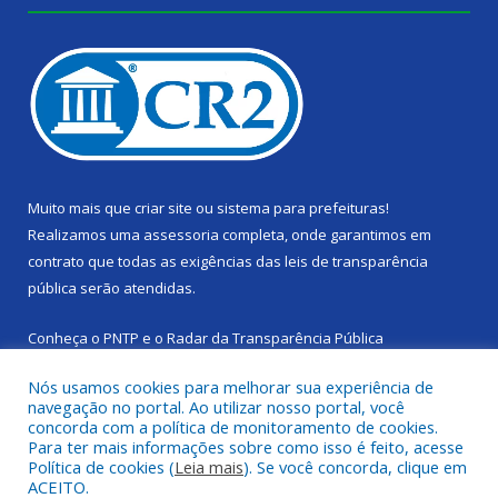
Muito mais que
criar site
ou
sistema para prefeituras
!
Realizamos uma
assessoria
completa, onde garantimos em
contrato que todas as exigências das
leis de transparência
pública
serão atendidas.
Conheça o
PNTP
e o
Radar da Transparência Pública
Nós usamos cookies para melhorar sua experiência de
navegação no portal. Ao utilizar nosso portal, você
concorda com a política de monitoramento de cookies.
Para ter mais informações sobre como isso é feito, acesse
Todos os direitos reservados a Câmara Municipal de Cachoeira
Política de cookies (
Leia mais
). Se você concorda, clique em
do Piriá.
ACEITO.