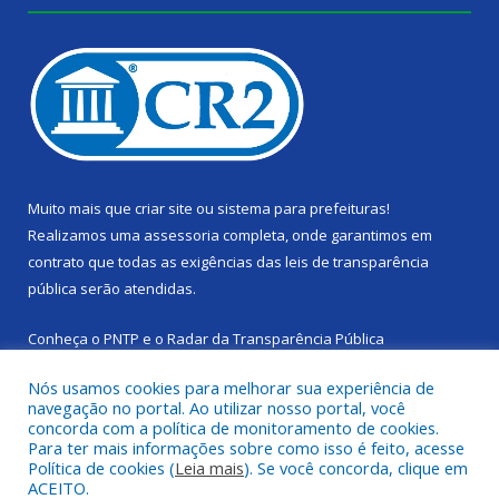
Muito mais que
criar site
ou
sistema para prefeituras
!
Realizamos uma
assessoria
completa, onde garantimos em
contrato que todas as exigências das
leis de transparência
pública
serão atendidas.
Conheça o
PNTP
e o
Radar da Transparência Pública
Nós usamos cookies para melhorar sua experiência de
navegação no portal. Ao utilizar nosso portal, você
concorda com a política de monitoramento de cookies.
Para ter mais informações sobre como isso é feito, acesse
Todos os direitos reservados a Câmara Municipal de Cachoeira
Política de cookies (
Leia mais
). Se você concorda, clique em
do Piriá.
ACEITO.