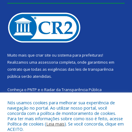
Muito mais que
criar site
ou
sistema para prefeituras
!
Realizamos uma
assessoria
completa, onde garantimos em
contrato que todas as exigências das
leis de transparência
pública
serão atendidas.
Conheça o
PNTP
e o
Radar da Transparência Pública
Nós usamos cookies para melhorar sua experiência de
navegação no portal. Ao utilizar nosso portal, você
concorda com a política de monitoramento de cookies.
Para ter mais informações sobre como isso é feito, acesse
Todos os direitos reservados a Câmara Municipal de Cachoeira
Política de cookies (
Leia mais
). Se você concorda, clique em
do Piriá.
ACEITO.