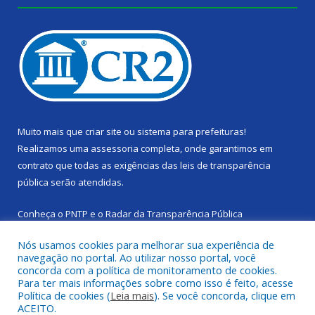
Muito mais que
criar site
ou
sistema para prefeituras
!
Realizamos uma
assessoria
completa, onde garantimos em
contrato que todas as exigências das
leis de transparência
pública
serão atendidas.
Conheça o
PNTP
e o
Radar da Transparência Pública
Nós usamos cookies para melhorar sua experiência de
navegação no portal. Ao utilizar nosso portal, você
concorda com a política de monitoramento de cookies.
Para ter mais informações sobre como isso é feito, acesse
Todos os direitos reservados a Câmara Municipal de Cachoeira
Política de cookies (
Leia mais
). Se você concorda, clique em
do Piriá.
ACEITO.