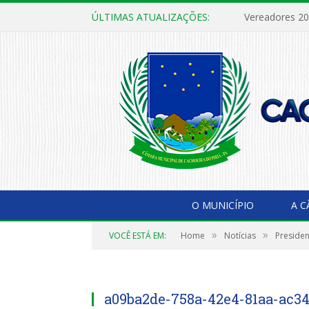
ÚLTIMAS ATUALIZAÇÕES:
Vereadores 2
O MUNICÍPIO
A 
»
»
VOCÊ ESTÁ EM:
Home
Notícias
Presiden
a09ba2de-758a-42e4-81aa-ac3