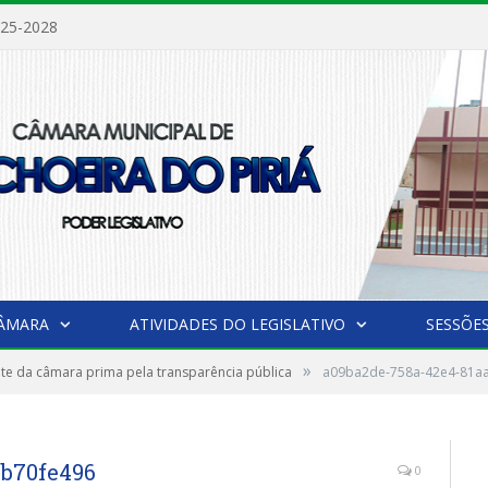
025-2028
CÂMARA
ATIVIDADES DO LEGISLATIVO
SESSÕE
»
te da câmara prima pela transparência pública
a09ba2de-758a-42e4-81a
4b70fe496
0