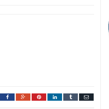
tter
Facebook
Google+
Pinterest
LinkedIn
Tumblr
Email