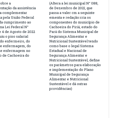
sobre a
(Altera a lei municipal N° 088,
ntação da assistência
de Dezembro de 2021, que
ra complementar
passa a valer cm a seguinte
a pela União Federal
ementa e redação:cria os
da cumprimento ao
componentes do município de
 na Lei Federal N°
Cachoeira do Piriá, estado do
e 4 de Agosto de 2022
Pará do Sistema Municipal de
uiu o piso salarial
Segurança Alimentar e
 do enfermeiro, do
Nutricional Sustentável tendo
de enfermagem, do
como base o legal Sistema
 de enfermagem no
Estadual e Nacional de
o de Cachoeira do
Segurança Alimentar e
Nutricional Sustentável, define
os parâmetros para elaboração
e implementação do Plano
Municipal de Segurança
Alimentar e Nutricional
Sustentável e dá outras
providências)