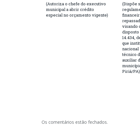
(Autoriza o chefe do executivo
(Dispõe 
municipal a abrir crédito
regulame
especial no orçamento vigente)
financei
repassad
visando 
disposto
14.434, d
que instit
nacional
técnico 
auxiliar
municípi
Piriá/PA)
Os comentários estão fechados.