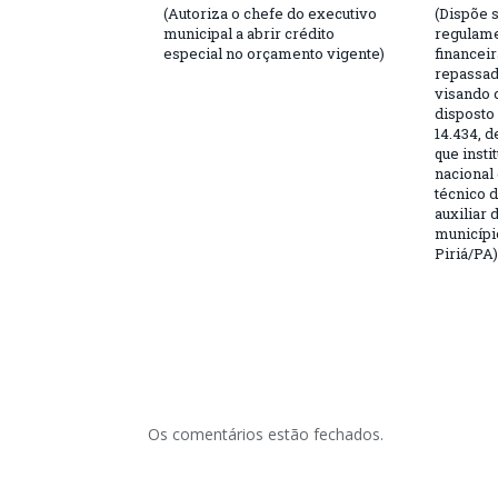
(Autoriza o chefe do executivo
(Dispõe 
municipal a abrir crédito
regulame
especial no orçamento vigente)
financei
repassad
visando 
disposto
14.434, d
que instit
nacional
técnico 
auxiliar
municípi
Piriá/PA)
Os comentários estão fechados.