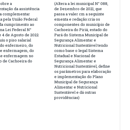
sobre a
(Altera a lei municipal N° 088,
ntação da assistência
de Dezembro de 2021, que
ra complementar
passa a valer cm a seguinte
a pela União Federal
ementa e redação:cria os
da cumprimento ao
componentes do município de
 na Lei Federal N°
Cachoeira do Piriá, estado do
e 4 de Agosto de 2022
Pará do Sistema Municipal de
uiu o piso salarial
Segurança Alimentar e
 do enfermeiro, do
Nutricional Sustentável tendo
de enfermagem, do
como base o legal Sistema
 de enfermagem no
Estadual e Nacional de
o de Cachoeira do
Segurança Alimentar e
Nutricional Sustentável, define
os parâmetros para elaboração
e implementação do Plano
Municipal de Segurança
Alimentar e Nutricional
Sustentável e dá outras
providências)