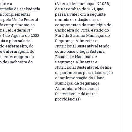
sobre a
(Altera a lei municipal N° 088,
ntação da assistência
de Dezembro de 2021, que
ra complementar
passa a valer cm a seguinte
a pela União Federal
ementa e redação:cria os
da cumprimento ao
componentes do município de
 na Lei Federal N°
Cachoeira do Piriá, estado do
e 4 de Agosto de 2022
Pará do Sistema Municipal de
uiu o piso salarial
Segurança Alimentar e
 do enfermeiro, do
Nutricional Sustentável tendo
de enfermagem, do
como base o legal Sistema
 de enfermagem no
Estadual e Nacional de
o de Cachoeira do
Segurança Alimentar e
Nutricional Sustentável, define
os parâmetros para elaboração
e implementação do Plano
Municipal de Segurança
Alimentar e Nutricional
Sustentável e dá outras
providências)