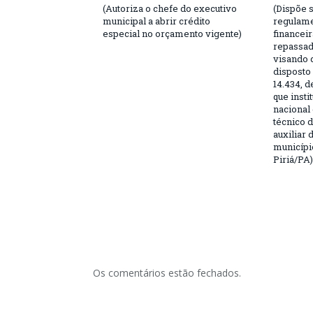
(Autoriza o chefe do executivo
(Dispõe 
municipal a abrir crédito
regulame
especial no orçamento vigente)
financei
repassad
visando 
disposto
14.434, d
que instit
nacional
técnico 
auxiliar
municípi
Piriá/PA)
Os comentários estão fechados.