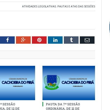
ATIVIDADES LEGISLATIVAS
,
PAUTAS E ATAS DAS SESSÕES
tter
Facebook
Google+
Pinterest
LinkedIn
Tumblr
Email
8ª SESSÃO
PAUTA DA 7ª SESSÃO
IA, DE 12 DE
ORDINÁRIA, DE 21 DE