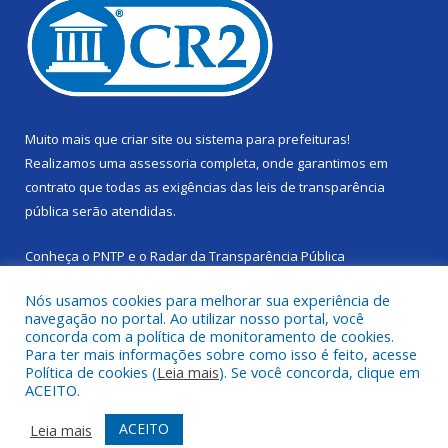
Muito mais que
criar site
ou
sistema para prefeituras
!
Realizamos uma
assessoria
completa, onde garantimos em
contrato que todas as exigências das
leis de transparência
pública
serão atendidas.
Conheça o
PNTP
e o
Radar da Transparência Pública
Nós usamos cookies para melhorar sua experiência de
navegação no portal. Ao utilizar nosso portal, você
concorda com a política de monitoramento de cookies.
Para ter mais informações sobre como isso é feito, acesse
Todos os direitos reservados a Câmara Municipal de Cachoeira
Política de cookies (
Leia mais
). Se você concorda, clique em
do Piriá.
ACEITO.
Mapa do Site
Acessar Área Administrativa
ACEITO
Leia mais
Acessar Webmail