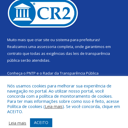
Muito mais que
criar site
ou
sistema para prefeituras
!
Realizamos uma
assessoria
completa, onde garantimos em
contrato que todas as exigências das
leis de transparência
pública
serão atendidas.
Conheça o
PNTP
e o
Radar da Transparência Pública
Nós usamos cookies para melhorar sua experiência de
navegação no portal. Ao utilizar nosso portal, você
concorda com a política de monitoramento de cookies.
Para ter mais informações sobre como isso é feito, acesse
Todos os direitos reservados a Câmara Municipal de Cachoeira
Política de cookies (
Leia mais
). Se você concorda, clique em
do Piriá.
ACEITO.
Mapa do Site
Acessar Área Administrativa
ACEITO
Leia mais
Acessar Webmail