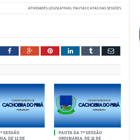
ATIVIDADES LEGISLATIVAS
,
PAUTAS E ATAS DAS SESSÕES
tter
Facebook
Google+
Pinterest
LinkedIn
Tumblr
Email
8ª SESSÃO
PAUTA DA 7ª SESSÃO
IA, DE 12 DE
ORDINÁRIA, DE 21 DE