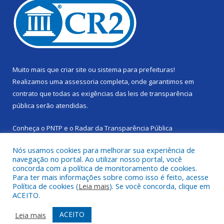
Muito mais que
criar site
ou
sistema para prefeituras
!
Realizamos uma
assessoria
completa, onde garantimos em
contrato que todas as exigências das
leis de transparência
pública
serão atendidas.
Conheça o
PNTP
e o
Radar da Transparência Pública
Nós usamos cookies para melhorar sua experiência de
navegação no portal. Ao utilizar nosso portal, você
concorda com a política de monitoramento de cookies.
Para ter mais informações sobre como isso é feito, acesse
Todos os direitos reservados a Câmara Municipal de Cachoeira
Política de cookies (
Leia mais
). Se você concorda, clique em
do Piriá.
ACEITO.
Mapa do Site
Acessar Área Administrativa
ACEITO
Leia mais
Acessar Webmail