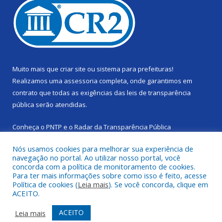
Muito mais que
criar site
ou
sistema para prefeituras
!
Realizamos uma
assessoria
completa, onde garantimos em
contrato que todas as exigências das
leis de transparência
pública
serão atendidas.
Conheça o
PNTP
e o
Radar da Transparência Pública
Nós usamos cookies para melhorar sua experiência de
navegação no portal. Ao utilizar nosso portal, você
concorda com a política de monitoramento de cookies.
Para ter mais informações sobre como isso é feito, acesse
Todos os direitos reservados a Câmara Municipal de Cachoeira
Política de cookies (
Leia mais
). Se você concorda, clique em
do Piriá.
ACEITO.
Mapa do Site
Acessar Área Administrativa
ACEITO
Leia mais
Acessar Webmail