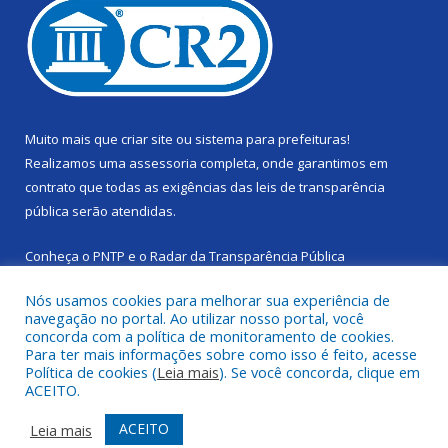
Muito mais que
criar site
ou
sistema para prefeituras
!
Realizamos uma
assessoria
completa, onde garantimos em
contrato que todas as exigências das
leis de transparência
pública
serão atendidas.
Conheça o
PNTP
e o
Radar da Transparência Pública
Nós usamos cookies para melhorar sua experiência de
navegação no portal. Ao utilizar nosso portal, você
concorda com a política de monitoramento de cookies.
Para ter mais informações sobre como isso é feito, acesse
Todos os direitos reservados a Câmara Municipal de Cachoeira
Política de cookies (
Leia mais
). Se você concorda, clique em
do Piriá.
ACEITO.
Mapa do Site
Acessar Área Administrativa
ACEITO
Leia mais
Acessar Webmail