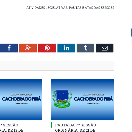
ATIVIDADES LEGISLATIVAS
,
PAUTAS E ATAS DAS SESSÕES
tter
Facebook
Google+
Pinterest
LinkedIn
Tumblr
Email
8ª SESSÃO
PAUTA DA 7ª SESSÃO
IA, DE 12 DE
ORDINÁRIA, DE 21 DE