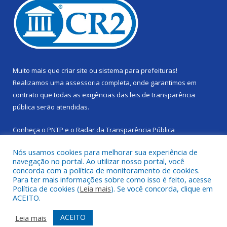
Muito mais que
criar site
ou
sistema para prefeituras
!
Realizamos uma
assessoria
completa, onde garantimos em
contrato que todas as exigências das
leis de transparência
pública
serão atendidas.
Conheça o
PNTP
e o
Radar da Transparência Pública
Nós usamos cookies para melhorar sua experiência de
navegação no portal. Ao utilizar nosso portal, você
concorda com a política de monitoramento de cookies.
Para ter mais informações sobre como isso é feito, acesse
Todos os direitos reservados a Câmara Municipal de Cachoeira
Política de cookies (
Leia mais
). Se você concorda, clique em
do Piriá.
ACEITO.
Mapa do Site
Acessar Área Administrativa
ACEITO
Leia mais
Acessar Webmail