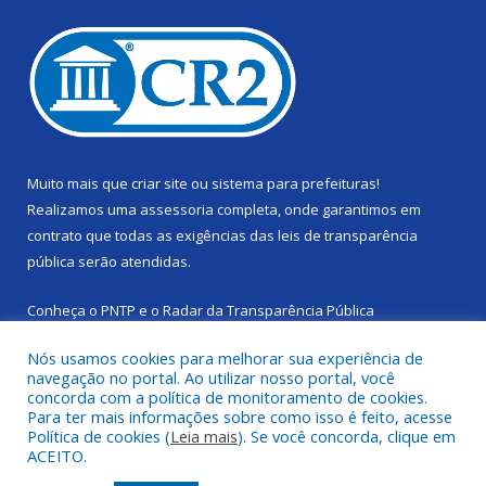
Muito mais que
criar site
ou
sistema para prefeituras
!
Realizamos uma
assessoria
completa, onde garantimos em
contrato que todas as exigências das
leis de transparência
pública
serão atendidas.
Conheça o
PNTP
e o
Radar da Transparência Pública
Nós usamos cookies para melhorar sua experiência de
navegação no portal. Ao utilizar nosso portal, você
concorda com a política de monitoramento de cookies.
Para ter mais informações sobre como isso é feito, acesse
Todos os direitos reservados a Câmara Municipal de Cachoeira
Política de cookies (
Leia mais
). Se você concorda, clique em
do Piriá.
ACEITO.