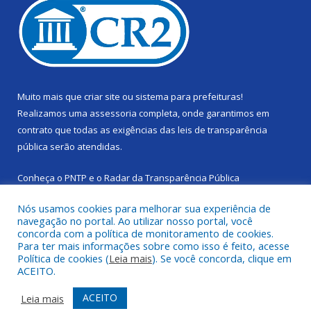
Muito mais que
criar site
ou
sistema para prefeituras
!
Realizamos uma
assessoria
completa, onde garantimos em
contrato que todas as exigências das
leis de transparência
pública
serão atendidas.
Conheça o
PNTP
e o
Radar da Transparência Pública
Nós usamos cookies para melhorar sua experiência de
navegação no portal. Ao utilizar nosso portal, você
concorda com a política de monitoramento de cookies.
Para ter mais informações sobre como isso é feito, acesse
Todos os direitos reservados a Câmara Municipal de Cachoeira
Política de cookies (
Leia mais
). Se você concorda, clique em
do Piriá.
ACEITO.
Mapa do Site
Acessar Área Administrativa
ACEITO
Leia mais
Acessar Webmail