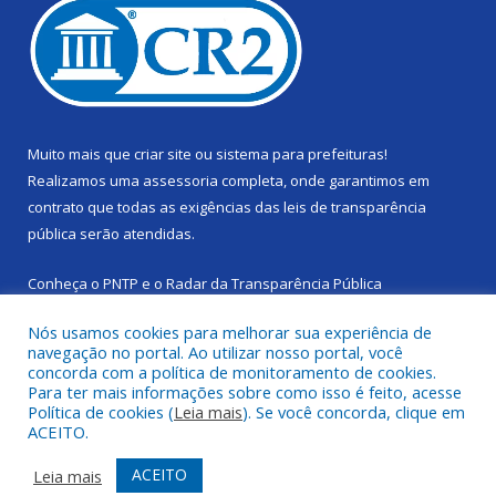
Muito mais que
criar site
ou
sistema para prefeituras
!
Realizamos uma
assessoria
completa, onde garantimos em
contrato que todas as exigências das
leis de transparência
pública
serão atendidas.
Conheça o
PNTP
e o
Radar da Transparência Pública
Nós usamos cookies para melhorar sua experiência de
navegação no portal. Ao utilizar nosso portal, você
concorda com a política de monitoramento de cookies.
Para ter mais informações sobre como isso é feito, acesse
Todos os direitos reservados a Câmara Municipal de Cachoeira
Política de cookies (
Leia mais
). Se você concorda, clique em
do Piriá.
ACEITO.
Mapa do Site
Acessar Área Administrativa
ACEITO
Leia mais
Acessar Webmail