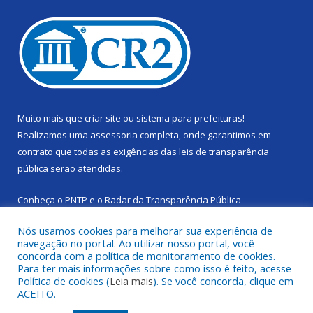
Muito mais que
criar site
ou
sistema para prefeituras
!
Realizamos uma
assessoria
completa, onde garantimos em
contrato que todas as exigências das
leis de transparência
pública
serão atendidas.
Conheça o
PNTP
e o
Radar da Transparência Pública
Nós usamos cookies para melhorar sua experiência de
navegação no portal. Ao utilizar nosso portal, você
concorda com a política de monitoramento de cookies.
Para ter mais informações sobre como isso é feito, acesse
Todos os direitos reservados a Câmara Municipal de Cachoeira
Política de cookies (
Leia mais
). Se você concorda, clique em
do Piriá.
ACEITO.