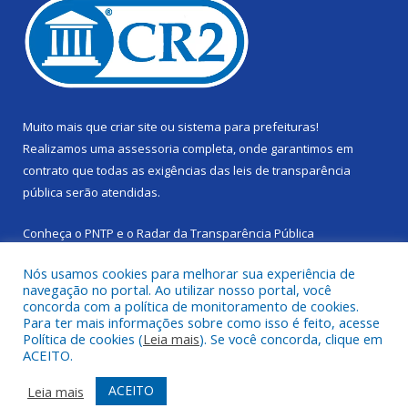
Muito mais que
criar site
ou
sistema para prefeituras
!
Realizamos uma
assessoria
completa, onde garantimos em
contrato que todas as exigências das
leis de transparência
pública
serão atendidas.
Conheça o
PNTP
e o
Radar da Transparência Pública
Nós usamos cookies para melhorar sua experiência de
navegação no portal. Ao utilizar nosso portal, você
concorda com a política de monitoramento de cookies.
Para ter mais informações sobre como isso é feito, acesse
Todos os direitos reservados a Câmara Municipal de Cachoeira
Política de cookies (
Leia mais
). Se você concorda, clique em
do Piriá.
ACEITO.
Mapa do Site
Acessar Área Administrativa
ACEITO
Leia mais
Acessar Webmail