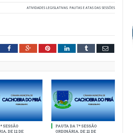
ATIVIDADES LEGISLATIVAS
,
PAUTAS E ATAS DAS SESSÕES
tter
Facebook
Google+
Pinterest
LinkedIn
Tumblr
Email
8ª SESSÃO
PAUTA DA 7ª SESSÃO
IA, DE 12 DE
ORDINÁRIA, DE 21 DE