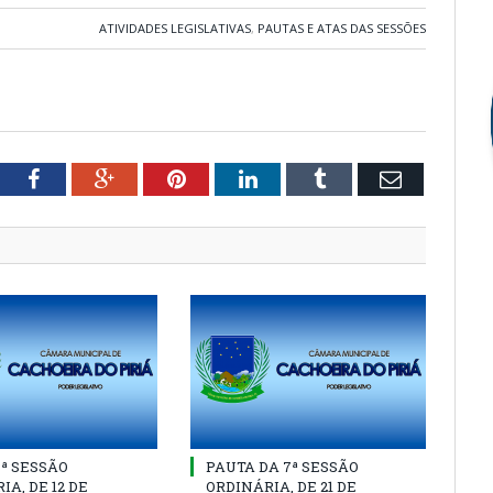
ATIVIDADES LEGISLATIVAS
,
PAUTAS E ATAS DAS SESSÕES
tter
Facebook
Google+
Pinterest
LinkedIn
Tumblr
Email
8ª SESSÃO
PAUTA DA 7ª SESSÃO
IA, DE 12 DE
ORDINÁRIA, DE 21 DE