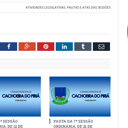
ATIVIDADES LEGISLATIVAS
,
PAUTAS E ATAS DAS SESSÕES
tter
Facebook
Google+
Pinterest
LinkedIn
Tumblr
Email
8ª SESSÃO
PAUTA DA 7ª SESSÃO
IA, DE 12 DE
ORDINÁRIA, DE 21 DE