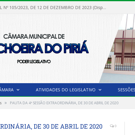
LEI MUNICIPAL Nº 105/2023, DE 12 DE DEZEMBRO DE 2023 (Dispõe Sobre a Instituição de Feriado Municipal no Dia 28 de Dezembro, Dia Alusivo as Comemorações do Aniversário do Município de Cachoeira do Piriá, e Dá Outras Providências)
CÂMARA
ATIVIDADES DO LEGISLATIVO
SESSÕE
»
s
PAUTA DA 4ª SESSÃO EXTRAORDINÁRIA, DE 30 DE ABRIL DE 2020
DINÁRIA, DE 30 DE ABRIL DE 2020
0