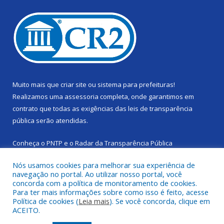
Muito mais que
criar site
ou
sistema para prefeituras
!
Realizamos uma
assessoria
completa, onde garantimos em
contrato que todas as exigências das
leis de transparência
pública
serão atendidas.
Conheça o
PNTP
e o
Radar da Transparência Pública
Nós usamos cookies para melhorar sua experiência de
navegação no portal. Ao utilizar nosso portal, você
concorda com a política de monitoramento de cookies.
Para ter mais informações sobre como isso é feito, acesse
Todos os direitos reservados a Câmara Municipal de Cachoeira
Política de cookies (
Leia mais
). Se você concorda, clique em
do Piriá.
ACEITO.