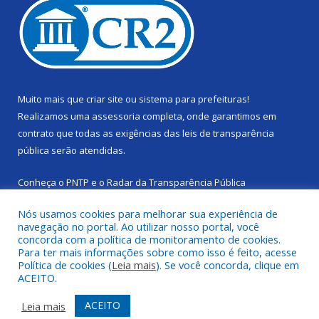
Muito mais que
criar site
ou
sistema para prefeituras
!
Realizamos uma
assessoria
completa, onde garantimos em
contrato que todas as exigências das
leis de transparência
pública
serão atendidas.
Conheça o
PNTP
e o
Radar da Transparência Pública
Nós usamos cookies para melhorar sua experiência de
navegação no portal. Ao utilizar nosso portal, você
concorda com a política de monitoramento de cookies.
Para ter mais informações sobre como isso é feito, acesse
Todos os direitos reservados a Câmara Municipal de Cachoeira
Política de cookies (
Leia mais
). Se você concorda, clique em
do Piriá.
ACEITO.
Mapa do Site
Acessar Área Administrativa
ACEITO
Leia mais
Acessar Webmail