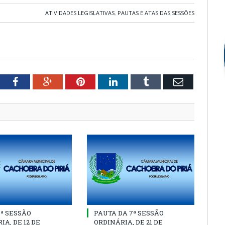
ATIVIDADES LEGISLATIVAS
,
PAUTAS E ATAS DAS SESSÕES
tter
Facebook
Google+
Pinterest
LinkedIn
Tumblr
Email
8ª SESSÃO
PAUTA DA 7ª SESSÃO
IA, DE 12 DE
ORDINÁRIA, DE 21 DE