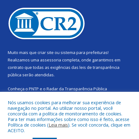
Muito mais que
criar site
ou
sistema para prefeituras
!
Realizamos uma
assessoria
completa, onde garantimos em
contrato que todas as exigências das
leis de transparência
pública
serão atendidas.
Conheça o
PNTP
e o
Radar da Transparência Pública
Nós usamos cookies para melhorar sua experiência de
navegação no portal. Ao utilizar nosso portal, você
concorda com a política de monitoramento de cookies.
Para ter mais informações sobre como isso é feito, acesse
Todos os direitos reservados a Câmara Municipal de Cachoeira
Política de cookies (
Leia mais
). Se você concorda, clique em
do Piriá.
ACEITO.