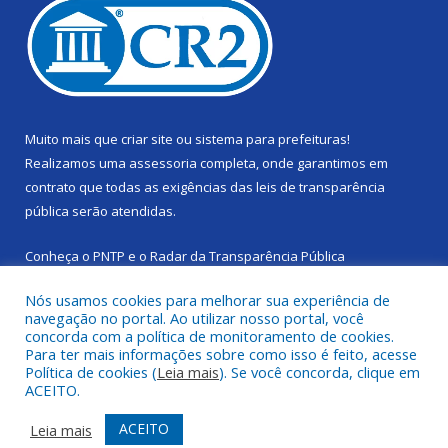
Muito mais que
criar site
ou
sistema para prefeituras
!
Realizamos uma
assessoria
completa, onde garantimos em
contrato que todas as exigências das
leis de transparência
pública
serão atendidas.
Conheça o
PNTP
e o
Radar da Transparência Pública
Nós usamos cookies para melhorar sua experiência de
navegação no portal. Ao utilizar nosso portal, você
concorda com a política de monitoramento de cookies.
Para ter mais informações sobre como isso é feito, acesse
Todos os direitos reservados a Câmara Municipal de Cachoeira
Política de cookies (
Leia mais
). Se você concorda, clique em
do Piriá.
ACEITO.
Mapa do Site
Acessar Área Administrativa
ACEITO
Leia mais
Acessar Webmail