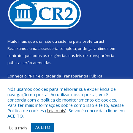
Muito mais que
criar site
ou
sistema para prefeituras
!
Realizamos uma
assessoria
completa, onde garantimos em
contrato que todas as exigências das
leis de transparência
pública
serão atendidas.
Conheça o
PNTP
e o
Radar da Transparência Pública
Nós usamos cookies para melhorar sua experiência de
navegação no portal. Ao utilizar nosso portal, você
concorda com a política de monitoramento de cookies.
Para ter mais informações sobre como isso é feito, acesse
Todos os direitos reservados a Câmara Municipal de Cachoeira
Política de cookies (
Leia mais
). Se você concorda, clique em
do Piriá.
ACEITO.
Mapa do Site
Acessar Área Administrativa
ACEITO
Leia mais
Acessar Webmail