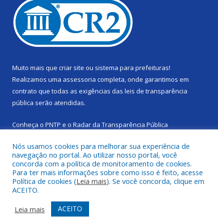
Muito mais que
criar site
ou
sistema para prefeituras
!
Realizamos uma
assessoria
completa, onde garantimos em
contrato que todas as exigências das
leis de transparência
pública
serão atendidas.
Conheça o
PNTP
e o
Radar da Transparência Pública
Nós usamos cookies para melhorar sua experiência de
navegação no portal. Ao utilizar nosso portal, você
concorda com a política de monitoramento de cookies.
Para ter mais informações sobre como isso é feito, acesse
Todos os direitos reservados a Câmara Municipal de Cachoeira
Política de cookies (
Leia mais
). Se você concorda, clique em
do Piriá.
ACEITO.
Mapa do Site
Acessar Área Administrativa
ACEITO
Leia mais
Acessar Webmail