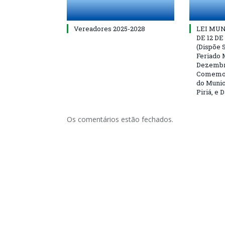
Vereadores 2025-2028
LEI MUNI
DE 12 D
(Dispõe S
Feriado 
Dezembro
Comemor
do Munic
Piriá, e 
Os comentários estão fechados.