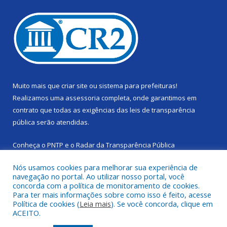
Muito mais que
criar site
ou
sistema para prefeituras
!
Realizamos uma
assessoria
completa, onde garantimos em
contrato que todas as exigências das
leis de transparência
pública
serão atendidas.
Conheça o
PNTP
e o
Radar da Transparência Pública
Nós usamos cookies para melhorar sua experiência de
navegação no portal. Ao utilizar nosso portal, você
concorda com a política de monitoramento de cookies.
Para ter mais informações sobre como isso é feito, acesse
Todos os direitos reservados a Câmara Municipal de Cachoeira
Política de cookies (
Leia mais
). Se você concorda, clique em
do Piriá.
ACEITO.