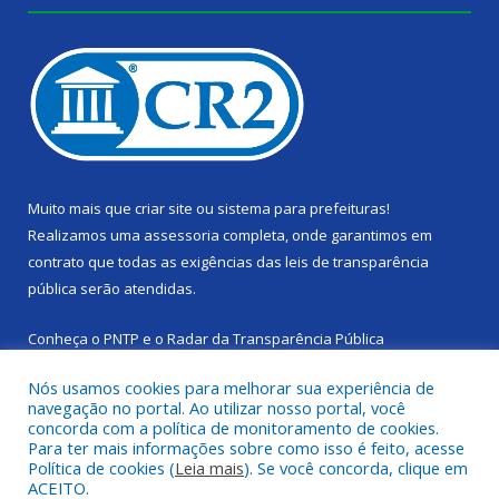
Muito mais que
criar site
ou
sistema para prefeituras
!
Realizamos uma
assessoria
completa, onde garantimos em
contrato que todas as exigências das
leis de transparência
pública
serão atendidas.
Conheça o
PNTP
e o
Radar da Transparência Pública
Nós usamos cookies para melhorar sua experiência de
navegação no portal. Ao utilizar nosso portal, você
concorda com a política de monitoramento de cookies.
Para ter mais informações sobre como isso é feito, acesse
Todos os direitos reservados a Câmara Municipal de Cachoeira
Política de cookies (
Leia mais
). Se você concorda, clique em
do Piriá.
ACEITO.