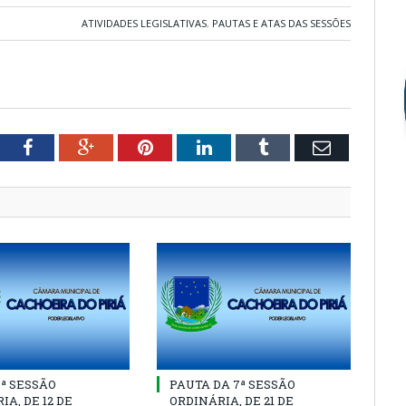
ATIVIDADES LEGISLATIVAS
,
PAUTAS E ATAS DAS SESSÕES
tter
Facebook
Google+
Pinterest
LinkedIn
Tumblr
Email
8ª SESSÃO
PAUTA DA 7ª SESSÃO
IA, DE 12 DE
ORDINÁRIA, DE 21 DE